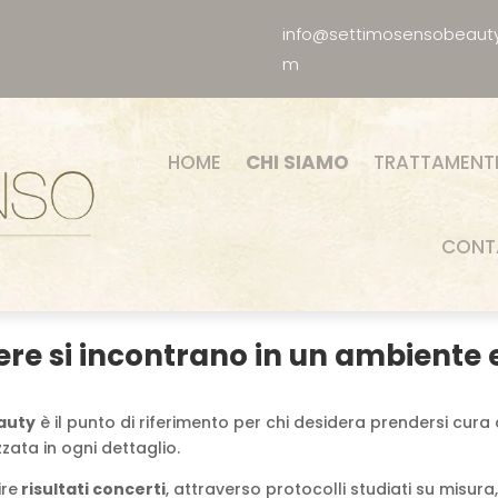
info@settimosensobeaut
m
HOME
CHI SIAMO
TRATTAMENT
CONT
re si incontrano in un ambiente e
auty
è il punto di riferimento per chi desidera prendersi cura 
zata in ogni dettaglio.
ire
risultati concerti
, attraverso protocolli studiati su misur