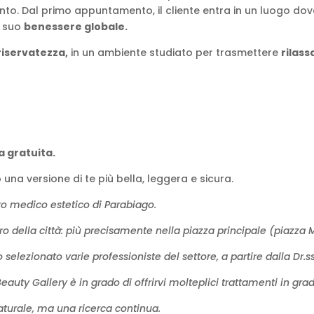
to. Dal primo appuntamento, il cliente entra in un luogo dove
l suo
benessere globale.
riservatezza,
in un ambiente studiato per trasmettere
rilass
 gratuita.
una versione di te più bella, leggera e sicura.
ro medico estetico di Parabiago.
o della città: più precisamente nella piazza principale (piazza M
elezionato varie professioniste del settore, a partire dalla Dr.ss
uty Gallery è in grado di offrirvi molteplici trattamenti in grado
turale, ma una ricerca continua.