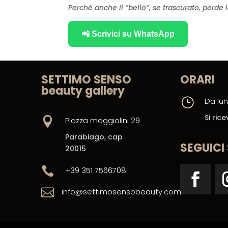
Perché anche il “bello”, se trascurato, perde l
📲 Scrivici su WhatsApp
SETTIMO SENSO
ORARI
beauty gallery
}
Da lun
Si ri

Piazza maggiolini 29
Parabiago, cap
SEGUICI
20015

+39 351 7566708

info@settimosensobeauty.com