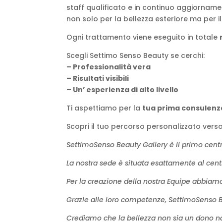
staff qualificato e in continuo aggiornamen
non solo per la bellezza esteriore ma per i
Ogni trattamento viene eseguito in totale
Scegli Settimo Senso Beauty se cerchi:
– Professionalità vera
– Risultati visibili
– Un’ esperienza di alto livello
Ti aspettiamo per la
tua prima consulenza
Scopri il tuo percorso personalizzato verso 
SettimoSenso Beauty Gallery è il primo cent
La nostra sede è situata esattamente al centr
Per la creazione della nostra Equipe abbiamo s
Grazie alle loro competenze, SettimoSenso Bea
Crediamo che la bellezza non sia un dono na