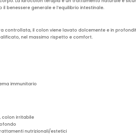
o corpo. La idrocolon terapia è un trattamento naturale e sicur
l benessere generale e l’equilibrio intestinale.
a controllata, il colon viene lavato dolcemente e in profondi
alificato, nel massimo rispetto e comfort.
stema immunitario
colon irritabile
profondo
rattamenti nutrizionali/estetici