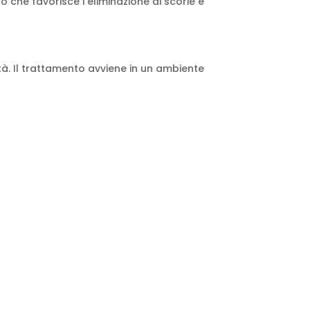
o che favorisce l’eliminazione di scorie e
tà. Il trattamento avviene in un ambiente