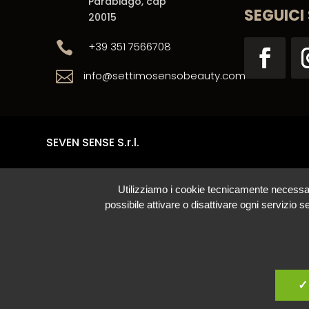
Parabiago, cap
SEGUICI
20015

+39 351 7566708

info@settimosensobeauty.com
SEVEN SENSE S.r.l.
Utilizziamo i cookie tecnicamente necessari s
possibile attivare o disattivare ogni servizio 
✓