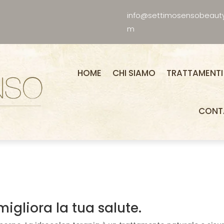
info@settimosensobeaut
m
HOME
CHI SIAMO
TRATTAMENTI
CONT
 migliora la tua salute.