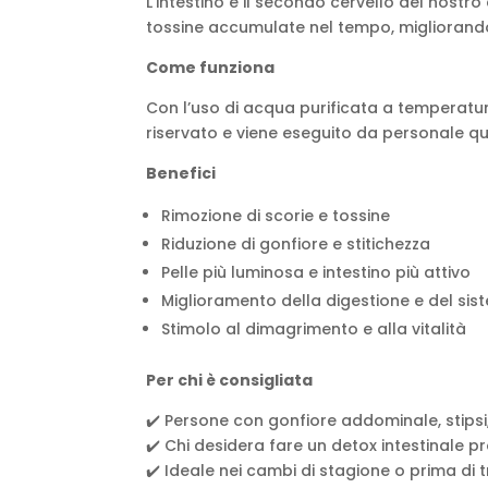
L’intestino è il secondo cervello del nostr
tossine accumulate nel tempo, migliorando i
Come funziona
Con l’uso di acqua purificata a temperatur
riservato e viene eseguito da personale qu
Benefici
Rimozione di scorie e tossine
Riduzione di gonfiore e stitichezza
Pelle più luminosa e intestino più attivo
Miglioramento della digestione e del si
Stimolo al dimagrimento e alla vitalità
Per chi è consigliata
✔️ Persone con gonfiore addominale, stipsi, 
✔️ Chi desidera fare un detox intestinale 
✔️ Ideale nei cambi di stagione o prima di t