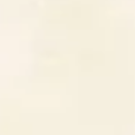
per consentire il contatto con l’azienda e,
eventualmente, eseguire il contratto con Lei
concluso. Il conferimento, da parte Sua, dei dati in
parola ha natura obbligatoria; il suo eventuale rifiuto
non ci permetterà di fornirLe il prodotto/servizio da Lei
richiesto (potenzialmente esponendoLa a
responsabilità per inadempimento contrattuale) e,
comunque, di evadere la Sua richiesta. All’interno della
nostra struttura potrà venire a conoscenza dei dati
solo il personale incaricato di effettuare operazioni di
trattamento dei dati stessi, sempre per le citate
finalità. Le ricordiamo inoltre che, facendone apposita
richiesta al titolare del trattamento, potrà esercitare
tutti i diritti previsti dagli articoli da 15 a 22 del
predetto Regolamento UE, che Le consentono, in
particolare, la facoltà di chiedere l’accesso ai dati
personali e di estrarne copia (art. 15 GDPR), la rettifica
(art. 16 GDPR) e la cancellazione degli stessi (art. 17
GDPR), la limitazione del trattamento che La riguardi