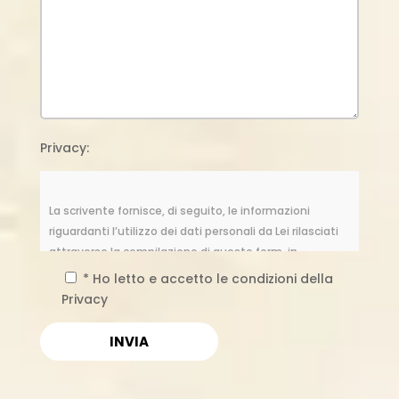
Privacy:
La scrivente fornisce, di seguito, le informazioni
riguardanti l’utilizzo dei dati personali da Lei rilasciati
attraverso la compilazione di questo form, in
osservanza alle norme di cui al Regolamento UE
* Ho letto e accetto le condizioni della
2016/679, relativo alla protezione delle persone fisiche
Privacy
con riguardo al trattamento dei dati personali, nonché
alla libera circolazione di tali dati (noto anche come
GDPR). I dati concernenti la Sua persona, da Lei
spontaneamente forniti tramite la compilazione di
moduli informatici, vengono raccolti esclusivamente