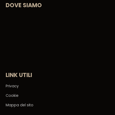
DOVE SIAMO
del trattamento stesso e/o di un responsabile del
trattamento.
LINK UTILI
Privacy
Cookie
Mappa del sito